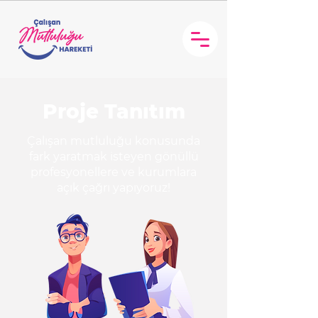
Proje Tanıtım
Çalışan mutluluğu konusunda
fark yaratmak isteyen gönüllü
profesyonellere ve kurumlara
açık çağrı yapıyoruz!